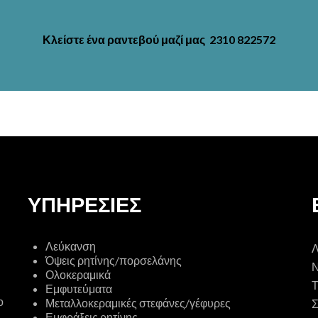
Κλείστε ένα ραντεβού μαζί μας 2310 822572
ΥΠΗΡΕΣΙΕΣ
Λεύκανση
​Όψεις ρητίνης/πορσελάνης
​Ολοκεραμικά
Τ
Εμφυτεύματα
ο
Μεταλλοκεραμικές στεφάνες/γέφυρες
Σ
​Εμφράξεις ρητίνης