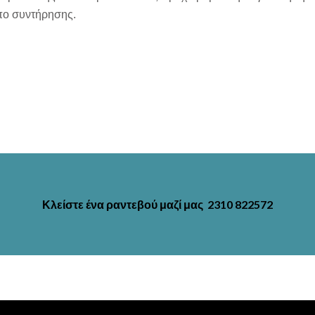
όπο συντήρησης.
Κλείστε ένα ραντεβού μαζί μας 2310 822572