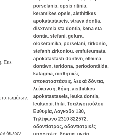
. Εκεί
ποτυπωμάτων.
των όψεων