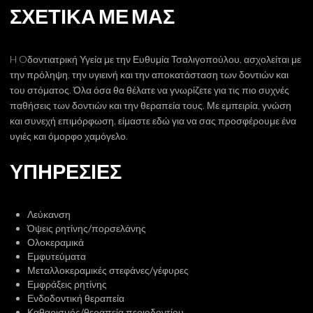
ΣΧΕΤΙΚΑ ΜΕ ΜΑΣ
ΘΗΛΑΣΜΟΣ ΑΝΤΙΧΕΙΡΑ
ΟΡΘΟΔΟΝΤΙΚΗ ΚΑΙ ΠΑΙΔΙ
H Oδοντιατρική Υγεία με την Ευθυμία Τσαλιγοπούλου, ασχολείται με
την πρόληψη, την υγιεινή και την αποκατάσταση των δοντιών και
ΚΥΣΤΗ ΑΝΑΤΟΛΗΣ
του στόματος. Όλα όσα θα θέλατε να γνωρίζετε για τις πιο συχνές
παθήσεις των δοντιών και την θεραπεία τους. Με εμπειρία, γνώση
ΣΤΟΜΑ ΚΑΙ ΥΓΕΙΑ
και συνεχή επιμόρφωση, είμαστε εδώ για να σας προσφέρουμε ένα
υγιές και όμορφο χαμόγελο.
ΕΓΚΥΜΟΣΥΝΗ ΚΑΙ ΟΔΟΝΤΙΑΤΡΟΣ
ΥΠΗΡΕΣΙΕΣ
ΚΑΚΟΣΜΙΑ ΣΤΟΜΑΤΟΣ
Λεύκανση
ΞΗΡΟΣΤΟΜΙΑ
​Όψεις ρητίνης/πορσελάνης
​Ολοκεραμικά
ΕΠΙΧΕΙΛΙΟΣ ΕΡΠΗΣ
Εμφυτεύματα
Μεταλλοκεραμικές στεφάνες/γέφυρες
​Εμφράξεις ρητίνης
ΚΑΝΤΙΝΤΙΑΣΗ-ΜΥΚΗΤΙΑΣΗ ΣΤΟΜΑΤΟΣ
Ενδοδοντική θεραπεία
​Καθαρισμός/θεραπεία περιοδοντίου