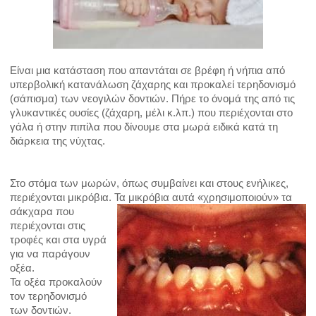
ΝΑΡΘΗΚΑΣ ΠΡΟΣΤΑΣΙΑΣ
ΦΘΟΡΙΟ-ΦΘΟΡΙΩΣΗ
Είναι μια κατάσταση που απαντάται σε βρέφη ή νήπια από
ΝΟΣΟΙ
υπερβολική κατανάλωση ζάχαρης
και προκαλεί τερηδονισμό
(σάπισμα) των νεογιλών δοντιών. Πήρε το όνομά της από τις
γλυκαντικές
ουσίες (ζάχαρη, μέλι κ.λπ.) που περιέχονται στο
ΟΥΛΙΤΙΔΑ
γάλα ή στην πιπίλα που δίνουμε στα μωρά ειδικά
κατά τη
διάρκεια της νύχτας.
ΠΕΡΙΟΔΟΝΤΙΤΙΔΑ
ΠΕΡΙΣΤΕΦΑΝΙΤΙΔΑ
Στο στόμα των μωρών, όπως συμβαίνει και στους ενήλικες,
περιέχονται μικρόβια. Τα μικρόβια αυτά
«χρησιμοποιούν» τα
σάκχαρα που
ΤΕΡΗΔΟΝΑ
περιέχονται στις
τροφές και στα υγρά
ΟΔΟΝΤΙΚΟ ΑΠΟΣΤΗΜΑ
για να παράγουν
οξέα.
Τα οξέα προκαλούν
ΑΠΟΚΑΤΑΣΤΑΣΗ ΔΟΝΤΙΩΝ
τον τερηδονισμό
των
δοντιών.