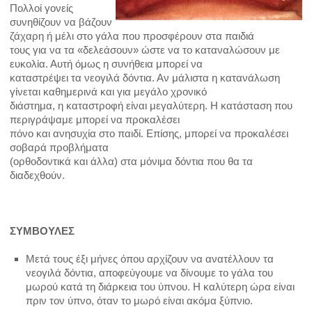
ΚΑΘΑΡΙΣΜΟΣ ΔΟΝΤΙΩΝ
Πολλοί γονείς
συνηθίζουν να βάζουν
ΛΕΥΚΑΝΣΗ
ζάχαρη ή μέλι στο γάλα που προσφέρουν στα παιδιά
τους για να τα «δελεάσουν» ώστε να το καταναλώσουν με
ευκολία. Αυτή όμως η συνήθεια μπορεί να
ΕΝΔΟΔΟΝΤΙΚΗ ΘΕΡΑΠΕΙΑ-ΑΠΟΝΕΥΡΩΣΗ
καταστρέψει τα νεογιλά δόντια. Αν μάλιστα η κατανάλωση
γίνεται καθημερινά και για μεγάλο χρονικό
ΕΜΦΥΤΕΥΜΑΤΑ
διάστημα, η καταστροφή είναι μεγαλύτερη. Η κατάσταση που
περιγράψαμε μπορεί να προκαλέσει
πόνο και ανησυχία στο παιδί. Επίσης, μπορεί να προκαλέσει
ΟΨΕΙΣ ΠΟΡΣΕΛΑΝΗΣ
σοβαρά προβλήματα
(ορθοδοντικά και άλλα) στα μόνιμα δόντια που θα τα
ΣΤΕΦΑΝΕΣ
διαδεχθούν.
ΓΕΦΥΡΕΣ
ΣΥΜΒΟΥΛΕΣ
ΔΟΝΤΙΑ
Μετά τους έξι μήνες όπου αρχίζουν να ανατέλλουν τα
ΟΔΟΝΤΙΚΗ ΠΛΑΚΑ
νεογιλά δόντια, αποφεύγουμε να δίνουμε το γάλα του
μωρού κατά τη διάρκεια του ύπνου. Η καλύτερη ώρα είναι
πριν τον ύπνο, όταν το μωρό είναι ακόμα ξύπνιο.
ΕΥΑΙΣΘΗΤΑ ΔΟΝΤΙΑ