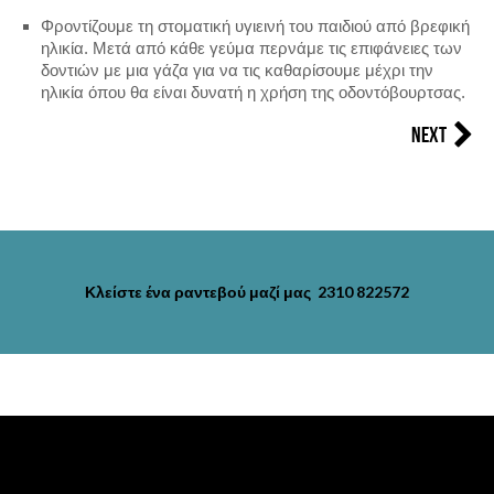
Φροντίζουμε τη στοματική υγιεινή του παιδιού από βρεφική
ΑΝΑΤΟΜΙΑ ΔΟΝΤΙΟΥ
ηλικία. Μετά από κάθε γεύμα περνάμε τις επιφάνειες των
δοντιών με μια γάζα για να τις καθαρίσουμε μέχρι την
ηλικία όπου θα είναι δυνατή η χρήση της οδοντόβουρτσας.
ΒΡΟΥΞΙΣΜΟΣ-ΤΡΙΞΙΜΟ ΔΟΝΤΙΩΝ
Next
ΑΠΟΤΡΙΒΗ ΔΟΝΤΙΩΝ
ΟΔΟΝΤΙΚΟΣ ΠΟΝΟΣ
ΠΟΝΟΣ ΣΤΗΝ ΚΦΓΔ
Κλείστε ένα ραντεβού μαζί μας 2310 822572
ΔΟΝΤΙΑ ΚΑΙ ΠΑΙΔΙ
ΣΥΝΔΡΟΜΟ ΜΠΙΜΠΕΡΟ
ΝΕΟΓΙΛΑ ΔΟΝΤΙΑ
ΠΑΙΔΙ ΚΑΙ ΒΟΥΡΤΣΙΣΜΑ