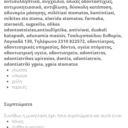
ΕΥΑΙΣΘΗΤΑ ΔΟΝΤΙΑ
ΑΝΑΤΟΜΙΑ ΔΟΝΤΙΟΥ
ΒΡΟΥΞΙΣΜΟΣ-ΤΡΙΞΙΜΟ ΔΟΝΤΙΩΝ
ΑΠΟΤΡΙΒΗ ΔΟΝΤΙΩΝ
ΟΔΟΝΤΙΚΟΣ ΠΟΝΟΣ
γλώσσα
ΠΟΝΟΣ ΣΤΗΝ ΚΦΓΔ
υπερώα
χείλη
ΔΟΝΤΙΑ ΚΑΙ ΠΑΙΔΙ
παρειές
ΣΥΝΔΡΟΜΟ ΜΠΙΜΠΕΡΟ
Συμπτώματα
ΝΕΟΓΙΛΑ ΔΟΝΤΙΑ
Συνήθως η μυκητίαση έχει ήπια συμπτώματα και αυτά είναι:
πόνος
αίσθημα καύσου