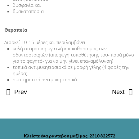
ΠΑΙΔΙ ΚΑΙ ΒΟΥΡΤΣΙΣΜΑ
δυσφαγία και
δυσκαταποσία
ΘΗΛΑΣΜΟΣ ΑΝΤΙΧΕΙΡΑ
Θεραπεία
ΟΡΘΟΔΟΝΤΙΚΗ ΚΑΙ ΠΑΙΔΙ
Διαρκεί 10-15 μέρες και περιλαμβάνει
ΚΥΣΤΗ ΑΝΑΤΟΛΗΣ
καλή στοματική υγιεινή και καθαρισμός των
οδοντοστοιχιών (αποφυγή τοποθέτησης του- παρά μόνο
ΣΤΟΜΑ ΚΑΙ ΥΓΕΙΑ
για το φαγητό- για να μην γίνει επαναμόλυνση)
τοπικά αντιμυκητιασιακά σε μορφή γέλης (4 φορές την
ημέρα)
ΕΓΚΥΜΟΣΥΝΗ ΚΑΙ ΟΔΟΝΤΙΑΤΡΟΣ
συστηματικά αντιμυκητιασικά
ΚΑΚΟΣΜΙΑ ΣΤΟΜΑΤΟΣ
Prev
Next
ΞΗΡΟΣΤΟΜΙΑ
ΕΠΙΧΕΙΛΙΟΣ ΕΡΠΗΣ
ΚΑΝΤΙΝΤΙΑΣΗ-ΜΥΚΗΤΙΑΣΗ ΣΤΟΜΑΤΟΣ
Κλείστε ένα ραντεβού μαζί μας 2310 822572