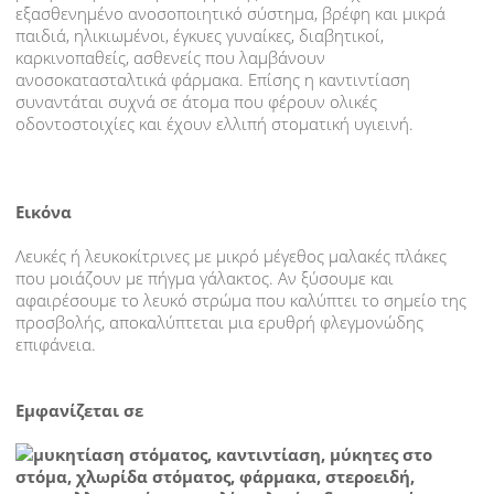
εξασθενημένο ανοσοποιητικό σύστημα, βρέφη και μικρά
ΚΑΘΑΡΙΣΜΟΣ ΔΟΝΤΙΩΝ
παιδιά, ηλικιωμένοι, έγκυες γυναίκες, διαβητικοί,
καρκινοπαθείς, ασθενείς που λαμβάνουν
ανοσοκατασταλτικά φάρμακα. Επίσης η καντιντίαση
ΛΕΥΚΑΝΣΗ
συναντάται συχνά σε άτομα που φέρουν ολικές
οδοντοστοιχίες και έχουν ελλιπή στοματική υγιεινή.
ΕΝΔΟΔΟΝΤΙΚΗ ΘΕΡΑΠΕΙΑ-ΑΠΟΝΕΥΡΩΣΗ
ΕΜΦΥΤΕΥΜΑΤΑ
Εικόνα
ΟΨΕΙΣ ΠΟΡΣΕΛΑΝΗΣ
Λευκές ή λευκοκίτρινες με μικρό μέγεθος μαλακές πλάκες
που μοιάζουν με πήγμα γάλακτος. Αν ξύσουμε και
ΣΤΕΦΑΝΕΣ
αφαιρέσουμε το λευκό στρώμα που καλύπτει το σημείο της
προσβολής, αποκαλύπτεται μια ερυθρή φλεγμονώδης
επιφάνεια.
ΓΕΦΥΡΕΣ
ΔΟΝΤΙΑ
Εμφανίζεται σε
ΟΔΟΝΤΙΚΗ ΠΛΑΚΑ